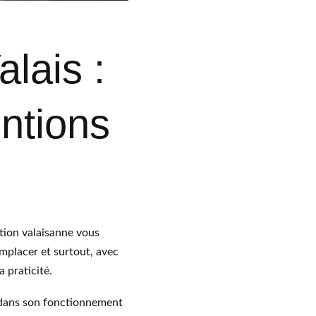
lais : 
entions 
ation valaisanne vous 
mplacer et surtout, avec 
 praticité.
t dans son fonctionnement 