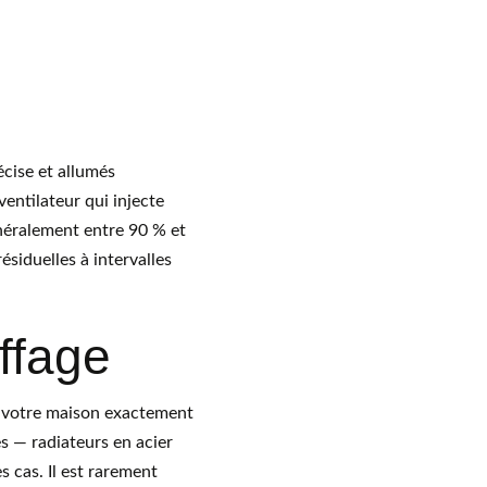
écise et allumés 
ntilateur qui injecte 
néralement entre 90 % et 
siduelles à intervalles 
uffage
e votre maison exactement 
s — radiateurs en acier 
 cas. Il est rarement 