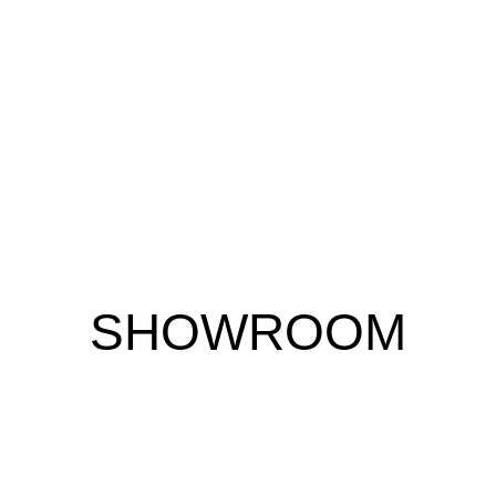
SHOWROOM
 notre Show-room de plus de 300m2, situé à Saxon et bé
 expertise et soyez assuré de trouver la solution idéale 
conseils de nos professionnels.