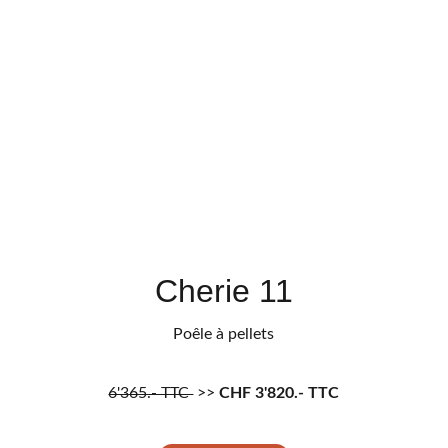
Cherie 11
Poêle à pellets
6'365.- TTC 
 >> 
CHF 
3'820.- TTC