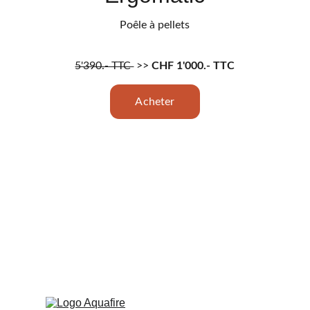
Poêle à pellets
5'390.- TTC 
 >> 
CHF 
1'000.- TTC
Acheter