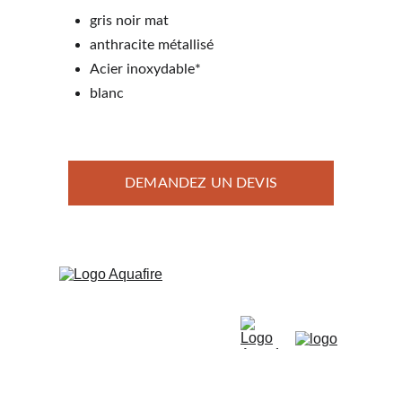
gris noir mat
anthracite métallisé
Acier inoxydable*
blanc
DEMANDEZ UN DEVIS
Membre  des 
associations
Aquafire sàrl - Rte 